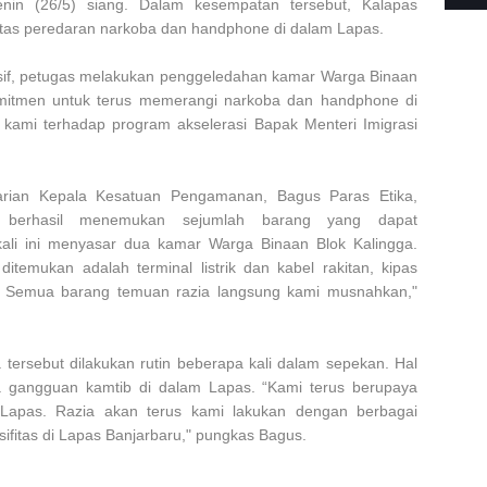
enin (26/5) siang. Dalam kesempatan tersebut, Kalapas
as peredaran narkoba dan handphone di dalam Lapas.
sif, petugas melakukan penggeledahan kamar Warga Binaan
mitmen untuk terus memerangi narkoba dan handphone di
kami terhadap program akselerasi Bapak Menteri Imigrasi
Harian Kepala Kesatuan Pengamanan, Bagus Paras Etika,
 berhasil menemukan sejumlah barang yang dapat
li ini menyasar dua kamar Warga Binaan Blok Kalingga.
ditemukan adalah terminal listrik dan kabel rakitan, kipas
s. Semua barang temuan razia langsung kami musnahkan,"
 tersebut dilakukan rutin beberapa kali dalam sepekan. Hal
ya gangguan kamtib di dalam Lapas. “Kami terus berupaya
Lapas. Razia akan terus kami lakukan dengan berbagai
sifitas di Lapas Banjarbaru," pungkas Bagus.