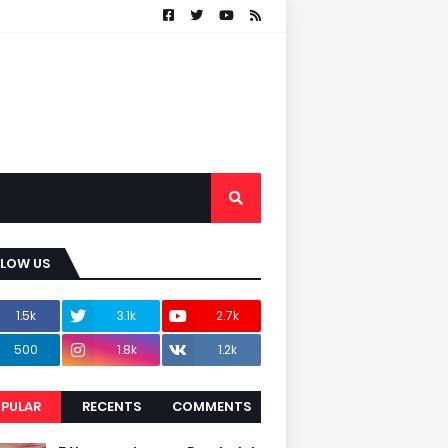
LLOW US
1.5k
3.1k
2.7k
500
1.8k
1.2k
PULAR
RECENTS
COMMENTS