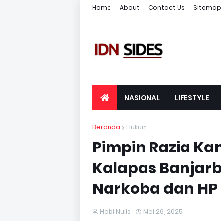
Home
About
Contact Us
Sitemap
NASIONAL
LIFESTYLE
Beranda
Hukum
Pimpin Razia Ka
Kalapas Banjar
Narkoba dan HP
Hobi Nulis
Mei 26, 2025