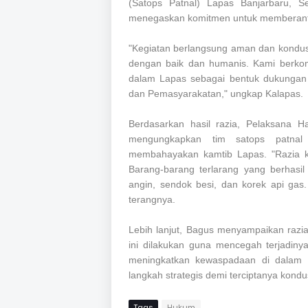
(Satops Patnal) Lapas Banjarbaru, S
menegaskan komitmen untuk memberant
"Kegiatan berlangsung aman dan kondu
dengan baik dan humanis. Kami berko
dalam Lapas sebagai bentuk dukungan 
dan Pemasyarakatan," ungkap Kalapas.
Berdasarkan hasil razia, Pelaksana 
mengungkapkan tim satops patnal
membahayakan kamtib Lapas. "Razia ka
Barang-barang terlarang yang berhasil 
angin, sendok besi, dan korek api ga
terangnya.
Lebih lanjut, Bagus menyampaikan razia
ini dilakukan guna mencegah terjadin
meningkatkan kewaspadaan di dalam 
langkah strategis demi terciptanya kondu
Tags
Hukum